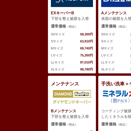
Aメンテナンス
EXキーパーB
表面の被膜を入
下部を整え被膜を入替
通常価格
通常価格
（税込）
（税込）
SSサイズ
SSサイズ
58,300円
Sサイズ
Sサイズ
63,910円
Mサイズ
Mサイズ
69,740円
Lサイズ
Lサイズ
75,350円
LLサイズ
LLサイズ
87,010円
XLサイズ
XLサイズ
98,780円
メンテナンス
手洗い洗車＋
Bメンテナンス
コーティング被
下部を整え被膜を入替
したミネラルを
通常価格
通常価格
（税込）
（税込）