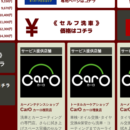
9,150円
9,670円
10,400円
11,000円
12,300円
14,300円
サービス提供店舗
サービス提供店舗
サー
カーメンテナンスショップ
トータルカーケアショップ
カーメ
CarO
CarO
Car
カーロ桜田店
カーロ増泉店
洗車とカーコーティング
車検･オイル交換･タイヤ
タイ
の専門店。さらに拭き上
交換&保管から洗車・コ
ル交
げスペース完備のセルフ
ーティングまでカーライ
拭き