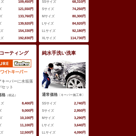
イズ
109,450円
SSサイズ
68,310円
ズ
121,550円
Sサイズ
74,250円
ズ
133,760円
Mサイズ
80,300円
ズ
139,920円
Lサイズ
84,920円
イズ
154,330円
LLサイズ
92,180円
イズ
192,830円
XLサイズ
114,730円
コーティング
純水手洗い洗車
アキーパーに水垢落
がセット
通常価格
価格
〔キーパー施工車〕
（税込）
SSサイズ
2,740円
イズ
8,400円
Sサイズ
2,950円
ズ
9,000円
Mサイズ
3,290円
ズ
10,100円
Lサイズ
3,640円
ズ
11,100円
LLサイズ
4,090円
イズ
12,500円