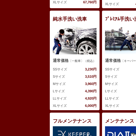
XLサイズ
67,760円
XLサイズ
純水手洗い洗車
ﾌﾟﾚﾐｱﾑ手洗
通常価格
通常価格
〔一般車〕（税込）
〔キーパー
SSサイズ
3,230円
SSサイズ
Sサイズ
3,510円
Sサイズ
Mサイズ
3,960円
Mサイズ
Lサイズ
4,390円
Lサイズ
LLサイズ
4,920円
LLサイズ
XLサイズ
6,000円
XLサイズ
フルメンテナンス
メンテナンス