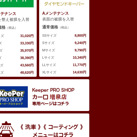
Aメンテナンス
ンテナンス
表面の被膜を入替
を整え被膜を入替
通常価格
価格
（税込）
（税込）
SSサイズ
8,800円
イズ
31,020円
Sサイズ
9,240円
ズ
33,330円
Mサイズ
9,790円
ズ
35,970円
Lサイズ
10,340円
ズ
38,390円
LLサイズ
11,770円
イズ
43,560円
XLサイズ
14,630円
イズ
48,620円