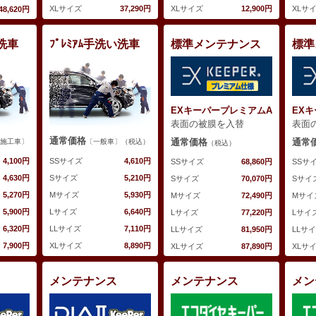
XLサイズ
37,290円
XLサイズ
12,900円
XLサ
48,620円
い洗車
ﾌﾟﾚﾐｱﾑ手洗い洗車
標準メンテナンス
標準
EXキーパープレミアムA
EXキ
表面の被膜を入替
表面
通常価格
通常価格
通常
施工車〕
〔一般車〕（税込）
（税込）
4,100円
SSサイズ
4,610円
SSサイズ
68,860円
SSサ
4,630円
Sサイズ
5,210円
Sサイズ
70,070円
Sサイ
5,270円
Mサイズ
5,930円
Mサイズ
72,490円
Mサイ
5,900円
Lサイズ
6,640円
Lサイズ
77,220円
Lサイ
6,320円
LLサイズ
7,110円
LLサイズ
81,950円
LLサ
7,900円
XLサイズ
8,890円
XLサイズ
87,890円
XLサ
メンテナンス
メンテナンス
メン