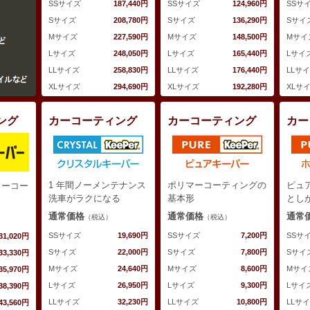
SSサ
SSサイズ
187,440円
SSサイズ
124,960円
Sサイ
Sサイズ
208,780円
Sサイズ
136,290円
Mサイ
Mサイズ
227,590円
Mサイズ
148,500円
Lサイ
Lサイズ
248,050円
Lサイズ
165,440円
LLサ
LLサイズ
258,830円
LLサイズ
176,440円
XLサ
XLサイズ
294,690円
XLサイズ
192,280円
ング
カーコーティング
カーコーティング
カー
1 年間ノーメンテナンス
ポリマーコーティングの
ピュ
カーコー
洗車がラクになる
基本形
とし
通常価格
通常価格
通常
（税込）
（税込）
SSサイズ
19,690円
SSサイズ
7,200円
SSサ
31,020円
Sサイズ
22,000円
Sサイズ
7,800円
Sサイ
33,330円
Mサイズ
24,640円
Mサイズ
8,600円
Mサイ
35,970円
Lサイズ
26,950円
Lサイズ
9,300円
Lサイ
38,390円
LLサイズ
32,230円
LLサイズ
10,800円
LLサ
43,560円