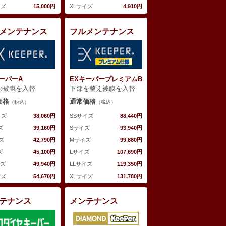
XLサイズ
4,910円
イズ
15,000円
メンテナンス
フルメンテナンス
ーパーA
EXキーパープレミアムB
の被膜を入替
下部を整え被膜を入替
価格
通常価格
（税込）
（税込）
イズ
38,060円
SSサイズ
88,440円
ズ
39,160円
Sサイズ
93,940円
ズ
42,790円
Mサイズ
99,880円
ズ
45,100円
Lサイズ
107,690円
イズ
49,940円
LLサイズ
119,350円
イズ
54,670円
XLサイズ
131,780円
テナンス
メンテナンス