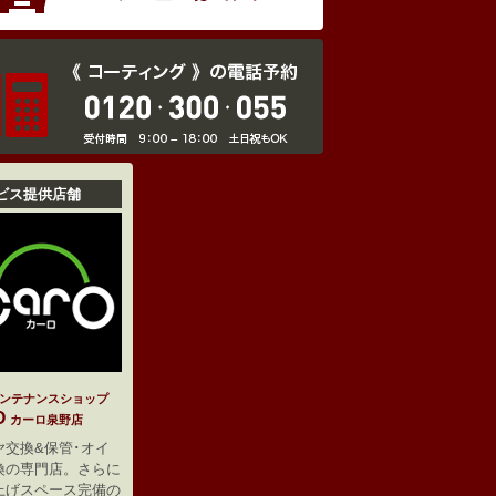
ビス提供店舗
ンテナンスショップ
O
カーロ泉野店
ヤ交換&保管･オイ
換の専門店。さらに
上げスペース完備の