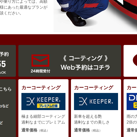
や乗り方によっては、高額
様にあった最適なプランが
談ください。
カーコーティング
カーコーティング
カー
こちら
雨の
極まる細部コーティング
新車を超える艶
2倍
過剰なまでにプレミアム
過剰なまでの美しさ
通常
通常価格
通常価格
（税込）
（税込）