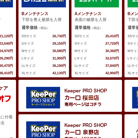
Bメンテナンス
Aメンテナンス
Bメ
替
下部を整え被膜を入替
表面の被膜を入替
下部
通常価格
通常価格
通常
（税込）
（税込）
21,120円
SSサイズ
26,730円
SSサイズ
25,410円
SSサ
23,540円
Sサイズ
29,150円
Sサイズ
27,720円
Sサイ
24,970円
Mサイズ
30,580円
Mサイズ
30,360円
Mサイ
26,290円
Lサイズ
31,900円
Lサイズ
32,670円
Lサイ
30,470円
LLサイズ
36,190円
LLサイズ
37,840円
LLサ
36,410円
XLサイズ
42,130円
XLサイズ
42,900円
XLサ
ケア
膜に付着
除去