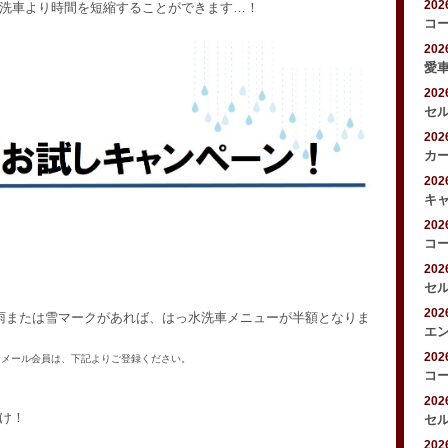
20
洗車より時間を短縮することができます…！
コ
20
愛
20
セ
20
カ
20
キ
20
コ
20
セ
20
）で、雨または雪マークがあれば、はっ水洗車メニューが半額となりま
エ
20
♪メール会員は、下記よりご登録ください。
コ
20
け！
セ
20