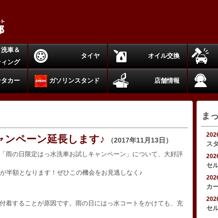
洗車＆
タイヤ
オイル交換
ティング
ンタカー
ガソリンスタンド
店舗情報
ま
20
ャンペーン延長します♪
（2017年11月13日）
ス
「雨の日限定はっ水洗車お試しキャンペーン」について、大好評
20
セ
ーが半額となります！ぜひこの機会をお見逃しなく♪
20
カ
20
付着することが原因です。雨の日にはっ水コートをかけても、充
セ