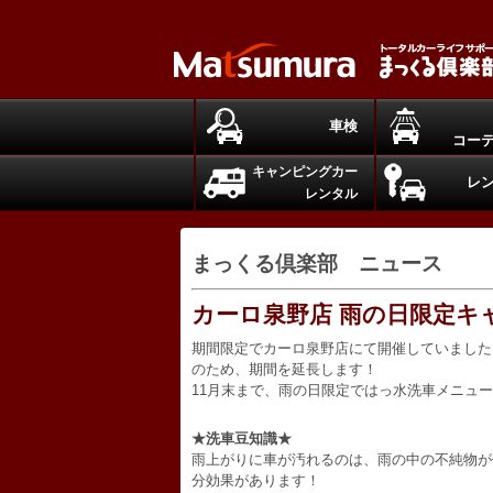
車検
コー
キャンピングカー
レ
レンタル
まっくる倶楽部 ニュース
カーロ泉野店 雨の日限定キ
期間限定でカーロ泉野店にて開催していました
のため、期間を延長します！
11月末まで、雨の日限定ではっ水洗車メニュ
★洗車豆知識★
雨上がりに車が汚れるのは、雨の中の不純物が
分効果があります！