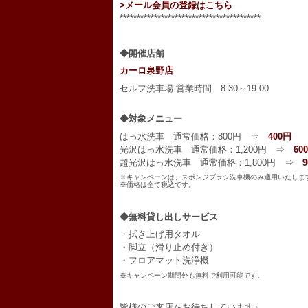
>メール会員の登録はこちら
*****************************************
◆開催店舗
カーロ泉野店
セルフ洗車場 営業時間 8:30～19:00
◆対象メニュー
はっ水洗車 通常価格：800円 ⇒
400円
光沢はっ水洗車 通常価格：1,200円 ⇒
60
超光沢はっ水洗車 通常価格：1,800円 ⇒
※キャンペーンは、スポンジブラシ洗車機のみ適用いたしま
※価格は全て税込です。
◆無料貸し出しサービス
・拭き上げ用タオル
・脚立（滑り止め付き）
・フロアマット洗浄機
※キャンペーン期間外も無料で利用可能です。
皆様のご来店をお待ちしています♪