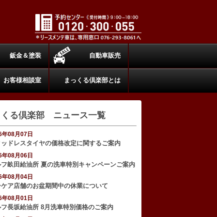
鈑金＆塗装
自動車販売
お客様相談室
まっくる倶楽部とは
っくる倶楽部 ニュース一覧
26年08月07日
タッドレスタイヤの価格改定に関するご案内
26年08月06日
ルフ畝田給油所 夏の洗車特別キャンペーンご案内
26年08月04日
ーケア店舗のお盆期間中の休業について
26年08月01日
ルフ長坂給油所 8月洗車特別価格のご案内