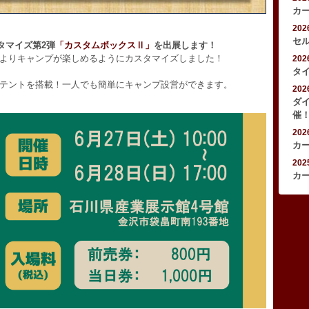
カ
20
セ
タマイズ第2弾
「カスタムボックスⅡ」
を出展します！
よりキャンプが楽しめるようにカスタマイズしました！
20
タ
テントを搭載！一人でも簡単にキャンプ設営ができます。
20
ダ
催
20
カ
20
カ