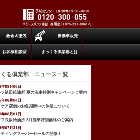
鈑金＆塗装
自動車販売
お客様相談室
まっくる倶楽部とは
っくる倶楽部 ニュース一覧
26年08月06日
ルフ畝田給油所 夏の洗車特別キャンペーンご案内
26年08月04日
ーケア店舗のお盆期間中の休業について
26年08月01日
ルフ長坂給油所 8月洗車特別価格のご案内
26年07月31日
ーティングスーパーセールの開催！