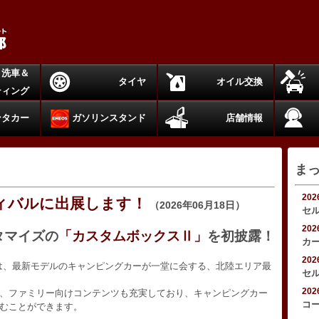
洗車＆
タイヤ
オイル交換
ティング
ンタカー
ガソリンスタンド
店舗情報
ま
20
ィバルに出展します！
（2026年06月18日）
セ
20
タマイズの
「カスタムボックスⅡ」
を初披露！
カ
20
」は、最新モデルのキャンピングカーが一堂に会する、北陸エリア最
セ
20
、ファミリー向けコンテンツも充実しており、キャンピングカー
コ
むことができます。