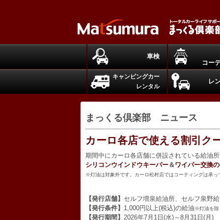
車検
コー
キャンピングカー
レ
レンタル
まっくる倶楽部 ニュース
カーロ各店で使える割引ク
期間中にカーロ各店舗に併設されている給油所
シリコンウインドウキーパー
＆
ワイパー交換の
※灯油は対象外です。カーロ松村店ではコーティングは承っ
【発行店舗】
セルフ増泉給油所、セルフ泉野給
【発行条件】
1,000円以上(税込)の給油
※灯油を除
【発行期間】
2026年7月1日(水)～8月31日(月)