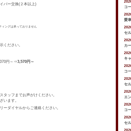
20
イパー交換(２本以上)
コ
20
愛
ティングは承っておりません
20
セ
20
示ください。
カ
20
キ
,070円～⇒
3,570円～
20
コ
20
セ
20
スタッフまでお声がけください。
エ
ざいます。
20
フリーダイヤルからご連絡ください。
コ
20
セ
20