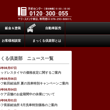
鈑金＆塗装
自動車販売
お客様相談室
まっくる倶楽部とは
っくる倶楽部 ニュース一覧
26年08月07日
タッドレスタイヤの価格改定に関するご案内
26年08月06日
ルフ畝田給油所 夏の洗車特別キャンペーンご案内
26年08月04日
ーケア店舗のお盆期間中の休業について
26年08月01日
ルフ長坂給油所 8月洗車特別価格のご案内