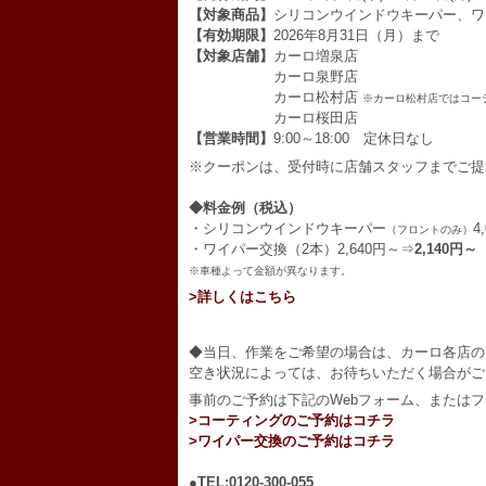
【対象商品】
シリコンウインドウキーパー、ワ
【有効期限】
2026年8月31日（月）まで
【対象店舗】
カーロ増泉店
カーロ泉野店
カーロ松村店
※カーロ松村店ではコー
カーロ桜田店
【営業時間】
9:00～18:00 定休日なし
※クーポンは、受付時に店舗スタッフまでご提
◆料金例（税込）
・シリコンウインドウキーパー
4
（フロントのみ）
・ワイパー交換（2本）
2,640円～⇒
2,140円～
※車種よって金額が異なります。
>詳しくはこちら
◆当日、作業をご希望の場合は、カーロ各店の
空き状況によっては、お待ちいただく場合がご
事前のご予約は下記のWebフォーム、または
>コーティングのご予約はコチラ
>ワイパー交換のご予約はコチラ
●TEL:0120-300-055