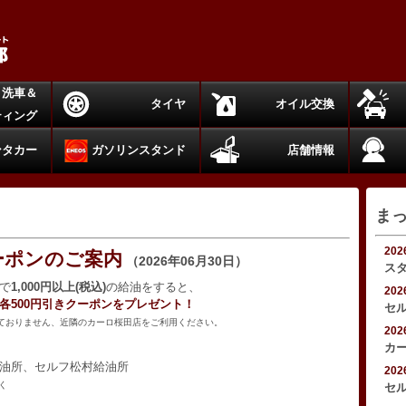
洗車＆
タイヤ
オイル交換
ティング
ンタカー
ガソリンスタンド
店舗情報
ま
20
ーポンのご案内
（2026年06月30日）
ス
で
1,000円以上(税込)
の給油をすると、
20
各500円引きクーポンをプレゼント！
セ
ておりません、近隣のカーロ桜田店をご利用ください。
20
カ
油所、セルフ松村給油所
20
く
セ