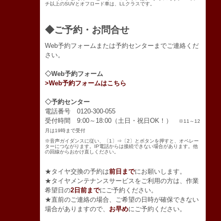
チ以上のSUVとオフロード車は、LLクラスです。
◆ご予約・お問合せ
Web予約フォームまたは予約センターまでご連絡くだ
さい。
◇Web予約フォーム
>Web予約フォームはこちら
◇予約センター
電話番号 0120-300-055
受付時間 9:00～18:00（土日・祝日OK！）
※11～12
月は19時まで受付
※音声ガイダンスに従い、〔1〕⇒〔2〕とボタンを押すと、オペレー
ターにつながります。IP電話からは接続できない場合があります。他
の回線からおかけ直しください。
★タイヤ交換の予約は
前日まで
にお願いします。
★タイヤメンテナンスサービスをご利用の方は、作業
希望日の
2日前まで
にご予約ください。
★直前のご連絡の場合、ご希望の日時が確保できない
場合がありますので、
お早め
にご予約ください。