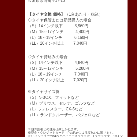
金沢市泉野町4-17-13
【タイヤ交換 価格】
（1台あたり・税込）
◇タイヤ保管または新品購入の場合
（S）14インチ以下 3,960円
（M）15～17インチ 4,400円
（L）18～19インチ 6,160円
（LL）20インチ以上 7,040円
◇タイヤ持込みの場合
（S）14インチ以下 4,840円
（M）15～17インチ 5,280円
（L）18～19インチ 7,040円
（LL）20インチ以上 7,920円
※タイヤサイズ例
（S）N-BOX、フィットなど
（M）プリウス、セレナ、ゴルフなど
（L）フォレスター、CX-5など
（LL）ランドクルーザー、パジェロなど
※他の割引との併用は致しかねます。
※現金・クレジットカード・PayPayによる支払いに限ります。
※18インチまでのSUVとハイエースクラスは、Lクラスです。19イン