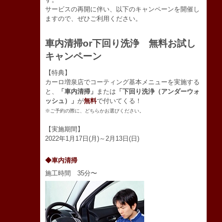
サービスの再開に伴い、以下のキャンペーンを開催し
ますので、ぜひご利用ください。
車内清掃or下回り洗浄 無料お試し
キャンペーン
【特典】
カーロ増泉店でコーティング基本メニューを実施する
と、
「車内清掃」
または
「下回り洗浄（アンダーウォ
ッシュ）」
が
無料
で付いてくる！
※ご予約の際に、どちらかお選びください。
【実施期間】
2022年1月17日(月)～2月13日(日)
◆車内清掃
施工時間 35分〜