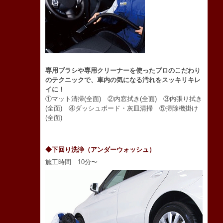
専用ブラシや専用クリーナーを使ったプロのこだわり
のテクニックで、車内の気になる汚れをスッキリキレ
イに！
①マット清掃(全面) ②内窓拭き(全面) ③内張り拭き
(全面) ④ダッシュボード・灰皿清掃 ⑤掃除機掛け
(全面)
◆下回り洗浄（アンダーウォッシュ）
施工時間 10分〜