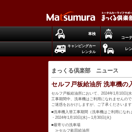
車検
コー
キャンピングカー
レ
レンタル
まっくる倶楽部 ニュース
セルフ戸板給油所 洗車機の
セルフ戸板給油所において、2024年1月10日(
工事期間中、洗車機はご利用になれませんので
ご迷惑をおかけしますが、ご了承くださいます
■洗車機入替工事期間（洗車機はご利用になれ
・2024年1月10日(水)～1月30日(火)
■最寄りの洗車場
≫セルフ畝田給油所