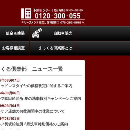
鈑金＆塗装
自動車販売
お客様相談室
まっくる倶楽部とは
っくる倶楽部 ニュース一覧
26年08月07日
タッドレスタイヤの価格改定に関するご案内
26年08月06日
ルフ畝田給油所 夏の洗車特別キャンペーンご案内
26年08月04日
ーケア店舗のお盆期間中の休業について
26年08月01日
ルフ長坂給油所 8月洗車特別価格のご案内