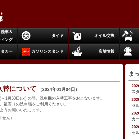
洗車＆
タイヤ
オイル交換
ティング
ンタカー
ガソリンスタンド
店舗情報
ま
20
入替について
（2024年01月04日）
ス
水)～1月30日(火) の間、洗車機の入替工事をおこないます。
20
、最寄りの洗車場をご利用ください。
セ
ようお願いいたします。
20
ません）
カ
20
セ