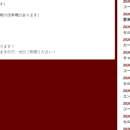
20
す）
コ
20
種の洗車機があります）
愛
20
セ
20
カ
ります！
ますので、ぜひご利用ください！
20
キ
20
コ
20
セ
20
エ
20
コ
20
セ
20