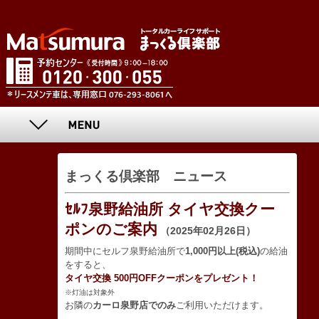
まっくる倶楽部 ニュース
ｾﾙﾌ泉野給油所 タイヤ交換クー
ポンのご案内
（2025年02月26日）
期間中にセルフ泉野給油所で
1,000円以上(税込)
の給油
をすると、
タイヤ交換 500円OFFクーポンをプレゼント！
※灯油は対象外
お隣の
カーロ泉野店でのみ
ご利用いただけます。