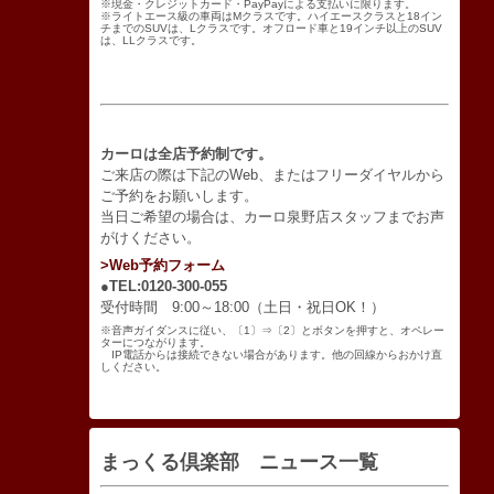
※現金・クレジットカード・PayPayによる支払いに限ります。
※ライトエース級の車両はMクラスです。ハイエースクラスと18イン
チまでのSUVは、Lクラスです。オフロード車と19インチ以上のSUV
は、LLクラスです。
カーロは全店予約制です。
ご来店の際は下記のWeb、またはフリーダイヤルから
ご予約をお願いします。
当日ご希望の場合は、カーロ泉野店スタッフまでお声
がけください。
>Web予約フォーム
●TEL:0120-300-055
受付時間 9:00～18:00（土日・祝日OK！）
※音声ガイダンスに従い、〔1〕⇒〔2〕とボタンを押すと、オペレー
ターにつながります。
IP電話からは接続できない場合があります。他の回線からおかけ直
しください。
まっくる倶楽部 ニュース一覧