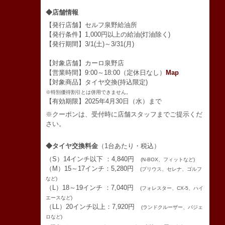
◆店舗情報
【発行店舗】セルフ泉野給油所
【発行条件】1,000円以上の給油(灯油除く)
【発行期間】3/1(土)～3/31(月)
【対象店舗】カーロ泉野店
【営業時間】9:00～18:00（定休日なし）
Map
【対象商品】タイヤ交換(持込限定)
※特別優待割引とは併用できません。
【有効期限】2025年4月30日（水）まで
※クーポンは、受付時に店舗スタッフまでご提示くだ
さい。
◆タイヤ交換料金
（1台あたり・税込）
（S）14インチ以下 ：4,840円
(N-BOX、フィットなど)
（M）15～17インチ：5,280円
(プリウス、セレナ、ゴルフ
など)
（L）18～19インチ ：7,040円
(フォレスター、CX-5、ハイ
エースなど)
（LL）20インチ以上：7,920円
(ランドクルーザー、パジェ
ロなど)