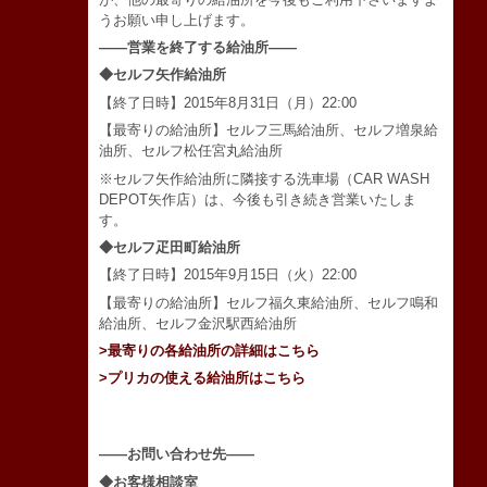
うお願い申し上げます。
――営業を終了する給油所――
◆セルフ矢作給油所
【終了日時】2015年8月31日（月）22:00
【最寄りの給油所】セルフ三馬給油所、セルフ増泉給
油所、セルフ松任宮丸給油所
※セルフ矢作給油所に隣接する洗車場（CAR WASH
DEPOT矢作店）は、今後も引き続き営業いたしま
す。
◆セルフ疋田町給油所
【終了日時】2015年9月15日（火）22:00
【最寄りの給油所】セルフ福久東給油所、セルフ鳴和
給油所、セルフ金沢駅西給油所
>最寄りの各給油所の詳細はこちら
>プリカの使える給油所はこちら
――お問い合わせ先――
◆お客様相談室