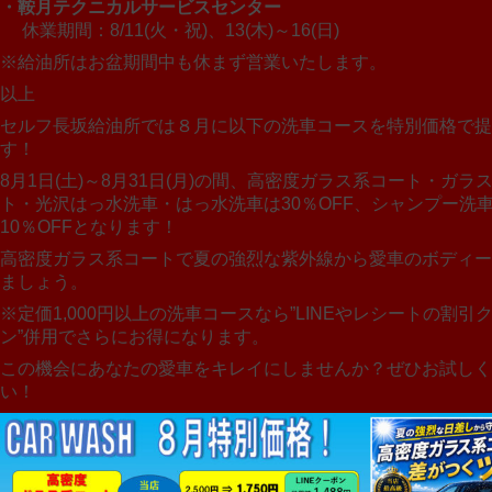
・鞍月テクニカルサービスセンター
休業期間：8/11(火・祝)、13(木)～16(日)
※給油所はお盆期間中も休まず営業いたします。
以上
セルフ長坂給油所では８月に以下の洗車コースを特別価格で提
す！
8月1日(土)～8月31日(月)の間、高密度ガラス系コート・ガラ
ト・光沢はっ水洗車・はっ水洗車は30％OFF、シャンプー洗
10％OFFとなります！
高密度ガラス系コートで夏の強烈な紫外線から愛車のボディー
ましょう。
※定価1,000円以上の洗車コースなら”LINEやレシートの割引
ン”併用でさらにお得になります。
この機会にあなたの愛車をキレイにしませんか？ぜひお試しく
い！