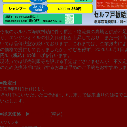
今般のホルムズ海峡封鎖に伴う原油・物流費の高騰と供給不足
り、エンジンオイルの仕入れ価格が上昇しており、また一部商
いては品薄状態が続いております。これまでは、企業努力によ
の価格で提供しておりましたが、やむを得ず、2026年6月1日
円/L（税込）の値上げ
を行います。
現時点では販売制限等を設ける予定はございませんが、不安定
のため交換時期に該当するお車は早めのご予約をおすすめしま
■改定日
2026年6月1日(月)より
※5月中にいただいたご予約は、6月末まで従来通りの価格で
いたします。
■従来価格 ▶
改定価格
(税込)
ガソリン車