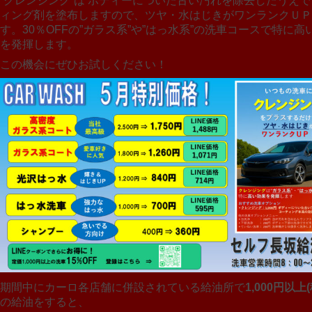
“クレンジング”は ボディーについた古い汚れを除去したうえ
ィング剤を塗布しますので、ツヤ・水はじきがワンランクＵＰ
す。30％OFFの”ガラス系”や”はっ水系”の洗車コースで特に高
を発揮します。
この機会にぜひお試しください！
期間中にカーロ各店舗に併設されている給油所で
1,000円以上
の給油をすると、