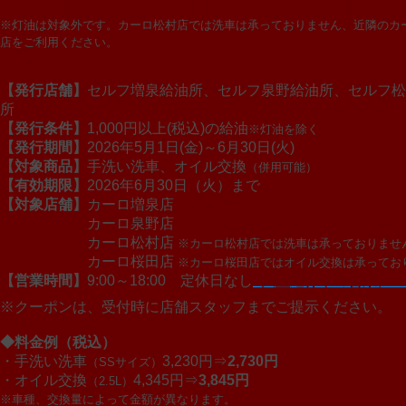
手洗い洗車＆オイル交換500円引きクーポンプレゼント！
※灯油は対象外です。カーロ松村店では洗車は承っておりません、近隣のカ
店をご利用ください。
【発行店舗】
セルフ増泉給油所、セルフ泉野給油所、セルフ松
所
【発行条件】
1,000円以上(税込)の給油
※灯油を除く
【発行期間】
2026年5月1日(金)～6月30日(火)
【対象商品】
手洗い洗車、オイル交換
（併用可能）
【有効期限】
2026年6月30日（火）まで
【対象店舗】
カーロ増泉店
カーロ泉野店
カーロ松村店
※カーロ松村店では洗車は承っておりませ
カーロ桜田店
※カーロ桜田店ではオイル交換は承ってお
【営業時間】
9:00～18:00 定休日なし
>大型連休中の営業に
※クーポンは、受付時に店舗スタッフまでご提示ください。
◆料金例（税込）
・手洗い洗車
3,230円⇒
2,730円
（SSサイズ）
・オイル交換
4,345円⇒
3,845円
（2.5L）
※車種、交換量によって金額が異なります。