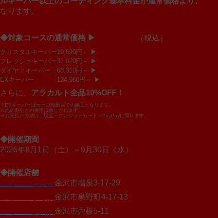
ルキーパー以上のコーティング基本料金が通常価格より、
20%
なります。
◆対象コースの通常価格 ▶
セール価格
（税込）
クリスタルキーパー
19,690円～ ▶
15,752円～
フレッシュキーパー
31,020円～ ▶
24,816円～
ダイヤⅡキーパー
68,310円～ ▶
54,648円～
EXキーパー
124,960円～ ▶
99,968円～
さらに、
アラカルト全品10%OFF！
※EXキーパーはカーロ桜田店での施工となります。
※他の割引との併用は致しかねます。
※お支払い方法は、現金・クレジットカード・PayPayに限ります。
◆開催期間
2026年8月1日（土）～9月30日（水）
◆開催店舗
◇カーロ増泉店
金沢市増泉3-17-29
◇カーロ泉野店
金沢市泉野町4-17-13
◇カーロ桜田店
金沢市戸板5-11