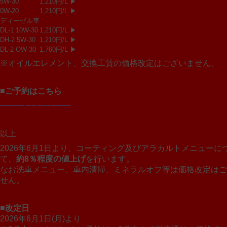
5W-30
1,210円/L ▶
1,430円/L
0W-20
1,210円/L ▶
1,430円/L
ディーゼル車
DL-1 10W-30
1,210円/L ▶
1,430円/L
DH-2 5W-30
1,210円/L ▶
1,430円/L
DL-2 OW-30
1,760円/L ▶
1,980円/L
※オイルエレメント、交換工賃の価格改定はございません。
■ご予約はこちら
>Web予約フォーム
以上
2026年6月1日より、コーティング及びアラカルトメニューに
て、
約8％程度の値上げ
を行います。
なお洗車メニュー、車内清掃、ミネラルオフ等は価格改定はご
せん。
■改定日
2026年6月1日(月)より