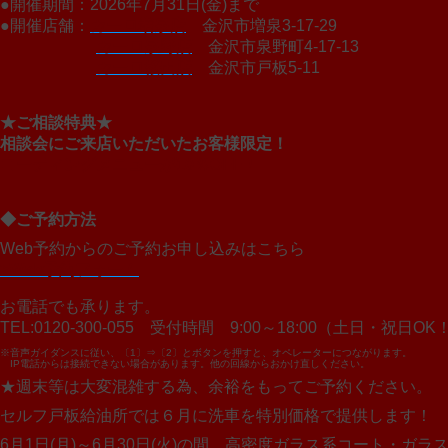
●開催期間：2026年7月31日(金)まで
●開催店舗：
カーロ増泉店
金沢市増泉3-17-29
カーロ泉野店
金沢市泉野町4-17-13
カーロ桜田店
金沢市戸板5-11
★ご相談特典★
相談会にご来店いただいたお客様限定！
コーティングメニューが10％OFF！
◆ご予約方法
Web予約からのご予約お申し込みはこちら
>Web予約フォーム
お電話でも承ります。
TEL:0120-300-055 受付時間 9:00～18:00（土日・祝日
※音声ガイダンスに従い、〔1〕⇒〔2〕とボタンを押すと、オペレーターにつながります。
IP電話からは接続できない場合があります。他の回線からおかけ直しください。
★週末等は大変混雑する為、余裕をもってご予約ください。
セルフ戸板給油所では６月に洗車を特別価格で提供します！
6月1日(月)～6月30日(火)の間、高密度ガラス系コート・ガラ