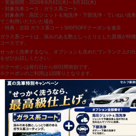
・実施期間：2026年8月6日(木)～9月3日(木)
・対象洗車コース：ガラス系コート
・対象条件：高圧ジェット＆泡洗浄・下部洗浄・ていねい洗車
てご利用いただいた場合
・特典：次回 ガラス系コート500円OFFクーポンを進呈
ガラス系コートは、深みのある艶としっとりとした質感が特徴
コースです。
せっかく洗車するなら、オプションも含めたワンランク上の仕
をぜひお試しください。
※クーポンは発行日から60日間有効です。
※クーポンのご利用は1回限りとなります。