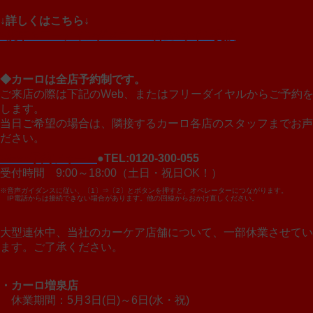
↓詳しくはこちら↓
>洗車＆コーティングメニュー料金
>オイル交換
◆カーロは全店予約制です。
ご来店の際は下記のWeb、またはフリーダイヤルからご予約
します。
当日ご希望の場合は、隣接するカーロ各店のスタッフまでお声
ださい。
>Web予約フォーム
●TEL:0120-300-055
受付時間 9:00～18:00（土日・祝日OK！）
※音声ガイダンスに従い、〔1〕⇒〔2〕とボタンを押すと、オペレーターにつながります。
IP電話からは接続できない場合があります。他の回線からおかけ直しください。
大型連休中、当社のカーケア店舗について、一部休業させてい
ます。ご了承ください。
・カーロ増泉店
休業期間：5月3日(日)～6日(水・祝)