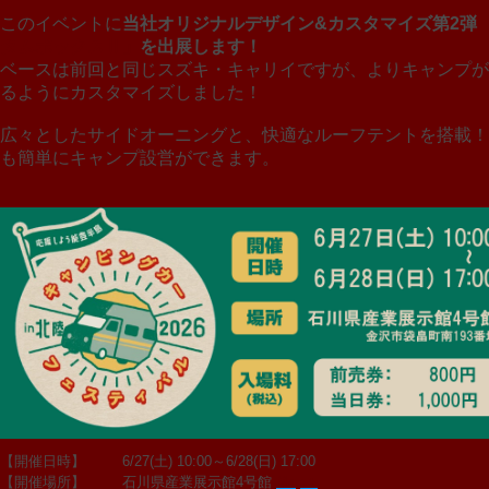
このイベントに
当社オリジナルデザイン&カスタマイズ第2弾
タムボックスⅡ」
を出展します！
ベースは前回と同じスズキ・キャリイですが、よりキャンプが
るようにカスタマイズしました！
広々としたサイドオーニングと、快適なルーフテントを搭載！
も簡単にキャンプ設営ができます。
【開催日時】
6/27(土) 10:00～6/28(日) 17:00
【開催場所】
石川県産業展示館4号館
Map >