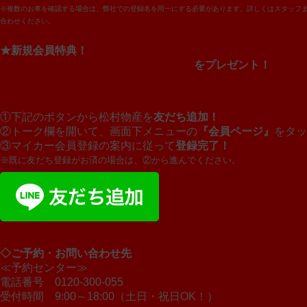
※複数のお車を確認する場合は、弊社での登録名を同一にする必要があります。詳しくはスタッフ
合わせください。
★新規会員特典！
カーロ各店で使える500円分のクーポン
をプレゼント！
▼マイカー会員の登録は3ステップでとっても簡単！
①下記のボタンから松村物産を
友だち追加！
②トーク欄を開いて、画面下メニューの
『会員ページ』
をタッ
③マイカー会員登録の案内に従って
登録完了！
※既に友だち登録がお済の場合は、②から進んでください。
◇ご予約・お問い合わせ先
≪予約センター≫
電話番号 0120-300-055
受付時間 9:00～18:00（土日・祝日OK！）