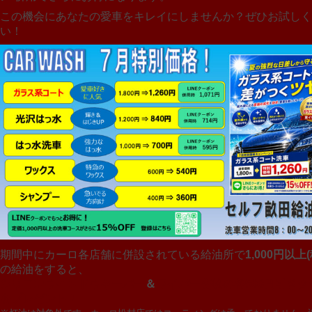
この機会にあなたの愛車をキレイにしませんか？ぜひお試しく
い！
期間中にカーロ各店舗に併設されている給油所で
1,000円以上
の給油をすると、
シリコンウインドウキーパー
＆
ワイパー交換の各500円引きク
をプレゼント！