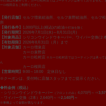
※灯油は対象外です。カーロ松村店ではコーティングは承っておりません、
ーロ桜田店をご利用ください。
【発行店舗】
セルフ増泉給油所、セルフ泉野給油所、セルフ松
所
【発行条件】
1,000円以上(税込)の給油
※灯油を除く
【発行期間】
2026年7月1日(水)～8月31日(月)
【対象商品】
シリコンウインドウキーパー、ワイパー交換(２本
【有効期限】
2026年8月31日（月）まで
【対象店舗】
カーロ増泉店
カーロ泉野店
カーロ松村店
※カーロ松村店ではコーティングは承って
ん
カーロ桜田店
【営業時間】
9:00～18:00 定休日なし
※クーポンは、受付時に店舗スタッフまでご提示ください。
◆料金例（税込）
・シリコンウインドウキーパー
4,070円～⇒
3,5
（フロントのみ）
・ワイパー交換（2本）
2,640円～⇒
2,140円～
※車種よって金額が異なります。