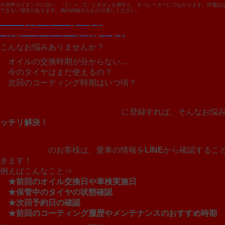
※音声ガイダンスに従い、〔1〕⇒〔3〕とボタンを押すと、オペレーターにつながります。IP電話
できない場合があります。他の回線からおかけ直しください。
>Web予約フォームはこちら
>各種コーティングの詳細はこちら
こんなお悩みありませんか？
オイルの交換時期が分からない…
今のタイヤはまだ使えるの？
次回のコーティング時期はいつ頃？
【LINE×Caro マイカー会員】
に登録すれば、そんなお悩
ッチリ解決！
マイカー会員
のお客様は、愛車の情報を
LINE
から確認するこ
きます！
例えばこんなこと⇒
★前回のオイル交換日や車検実施日
★保管中のタイヤの状態確認
★次回予約日の確認
★前回のコーティング履歴やメンテナンスのおすすめ時期