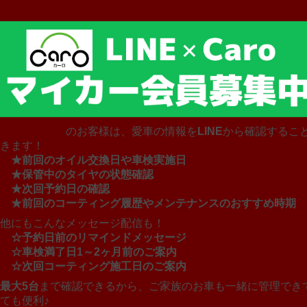
マイカー会員
のお客様は、愛車の情報を
LINE
から確認するこ
きます！
★前回のオイル交換日や車検実施日
★保管中のタイヤの状態確認
★次回予約日の確認
★前回のコーティング履歴やメンテナンスのおすすめ時期
他にもこんなメッセージ配信も！
☆予約日前のリマインドメッセージ
☆車検満了日1～2ヶ月前のご案内
☆次回コーティング施工日のご案内
最大5台
まで確認できるから、ご家族のお車も一緒に管理でき
ても便利♪