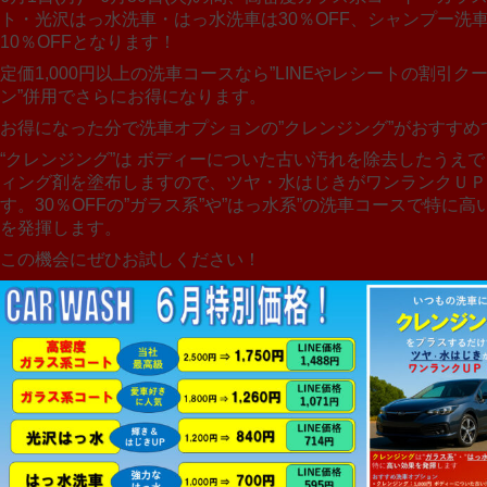
ト・光沢はっ水洗車・はっ水洗車は30％OFF、シャンプー洗
10％OFFとなります！
定価1,000円以上の洗車コースなら”LINEやレシートの割引ク
ン”併用でさらにお得になります。
お得になった分で洗車オプションの”クレンジング”がおすすめ
“クレンジング”は ボディーについた古い汚れを除去したうえ
ィング剤を塗布しますので、ツヤ・水はじきがワンランクＵＰ
す。30％OFFの”ガラス系”や”はっ水系”の洗車コースで特に高
を発揮します。
この機会にぜひお試しください！