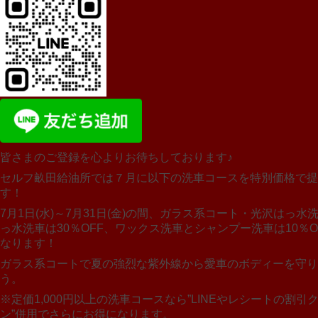
皆さまのご登録を心よりお待ちしております♪
セルフ畝田給油所では７月に以下の洗車コースを特別価格で提
す！
7月1日(水)～7月31日(金)の間、ガラス系コート・光沢はっ水
っ水洗車は30％OFF、ワックス洗車とシャンプー洗車は10％O
なります！
ガラス系コートで夏の強烈な紫外線から愛車のボディーを守り
う。
※定価1,000円以上の洗車コースなら”LINEやレシートの割引
ン”併用でさらにお得になります。