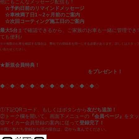
他にもこんなメッセージ配信も！
☆予約日前のリマインドメッセージ
☆車検満了日1～2ヶ月前のご案内
☆次回コーティング施工日のご案内
最大5台
まで確認できるから、ご家族のお車も一緒に管理でき
ても便利♪
※※複数のお車を確認する場合は、弊社での登録名を同一にする必要があります。詳しくはスタッ
い合わせください。
★新規会員特典！
カーロ各店で使える500円分のクーポン
をプレゼント！
◆◇◆◇◆◇◆◇◆◇◆◇◆◇◆◇◆◇◆◇
▼マイカー会員の登録は3ステップでとっても簡単！
①下記QRコード、もしくはボタンから
友だち追加！
②トーク欄を開いて、画面下メニューの
『会員ページ』
をタッ
③マイカー会員登録の案内に従って
登録完了！
※既に友だち登録がお済の場合は、②から進んでください。