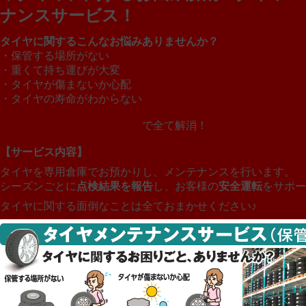
ナンスサービス！
タイヤに関するこんなお悩みありませんか？
・保管する場所がない
・重くて持ち運びが大変
・タイヤが傷まないか心配
・タイヤの寿命がわからない
タイヤメンテナンスサービス
で全て解消！
【サービス内容】
タイヤを専用倉庫でお預かりし、メンテナンスを行います。
シーズンごとに
点検結果を報告
し、お客様の
安全運転
をサポー
タイヤに関する面倒なことは全ておまかせください♪