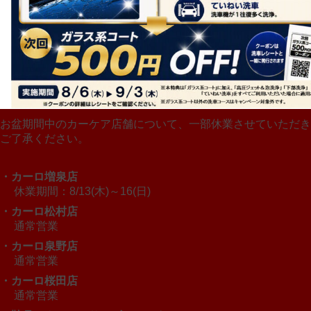
お盆期間中のカーケア店舗について、一部休業させていただき
ご了承ください。
・カーロ増泉店
休業期間：8/13(木)～16(日)
・カーロ松村店
通常営業
・カーロ泉野店
通常営業
・カーロ桜田店
通常営業