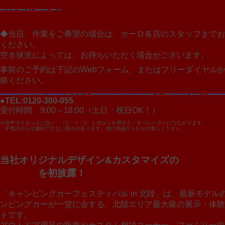
>詳しくはこちら
◆当日、作業をご希望の場合は、カーロ各店のスタッフまでお
ください。
空き状況によっては、お待ちいただく場合がございます。
事前のご予約は下記のWebフォーム、またはフリーダイヤル
絡ください。
>コーティングのご予約はコチラ
>ワイパー交換のご予約はコ
●TEL:0120-300-055
受付時間 9:00～18:00（土日・祝日OK！）
※音声ガイダンスに従い、〔1〕⇒〔2〕とボタンを押すと、オペレーターにつながります。
IP電話からは接続できない場合があります。他の回線からおかけ直しください。
当社オリジナルデザイン&カスタマイズの
「カスタ
クスⅡ」
を初披露！
「キャンピングカーフェスティバル in 北陸」は、最新モデル
ンピングカーが一堂に会する、北陸エリア最大級の展示・体験
トです。