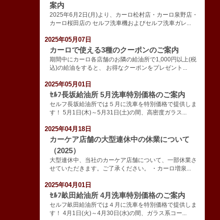
案内
2025年6月2日(月)より、カーロ松村店・カーロ泉野店・
カーロ桜田店の セルフ洗車機およびセルフ洗車ガレ...
2025年05月07日
カーロで使える3種のクーポンのご案内
期間中にカーロ各店舗のお隣の給油所で1,000円以上(税
込)の給油をすると、 お得なクーポンをプレゼント...
2025年05月01日
ｾﾙﾌ長坂給油所 5月洗車特別価格のご案内
セルフ長坂給油所では５月に洗車を特別価格で提供しま
す！ 5月1日(木)～5月31日(土)の間、高密度ガラス...
2025年04月18日
カーケア店舗の大型連休中の休業について
（2025）
大型連休中、当社のカーケア店舗について、一部休業さ
せていただきます。ご了承ください。 ・カーロ増泉...
2025年04月01日
ｾﾙﾌ畝田給油所 4月洗車特別価格のご案内
セルフ畝田給油所では４月に洗車を特別価格で提供しま
す！ 4月1日(火)～4月30日(水)の間、ガラス系コー...