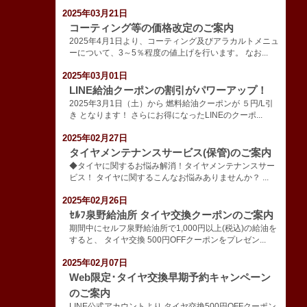
2025年03月21日
コーティング等の価格改定のご案内
2025年4月1日より、コーティング及びアラカルトメニュ
ーについて、3～5％程度の値上げを行います。 なお...
2025年03月01日
LINE給油クーポンの割引がパワーアップ！
2025年3月1日（土）から 燃料給油クーポンが ５円/L引
き となります！ さらにお得になったLINEのクーポ...
2025年02月27日
タイヤメンテナンスサービス(保管)のご案内
◆タイヤに関するお悩み解消！タイヤメンテナンスサー
ビス！ タイヤに関するこんなお悩みありませんか？ ...
2025年02月26日
ｾﾙﾌ泉野給油所 タイヤ交換クーポンのご案内
期間中にセルフ泉野給油所で1,000円以上(税込)の給油を
すると、 タイヤ交換 500円OFFクーポンをプレゼン...
2025年02月07日
Web限定･タイヤ交換早期予約キャンペーン
のご案内
LINE公式アカウントより タイヤ交換500円OFFクーポン