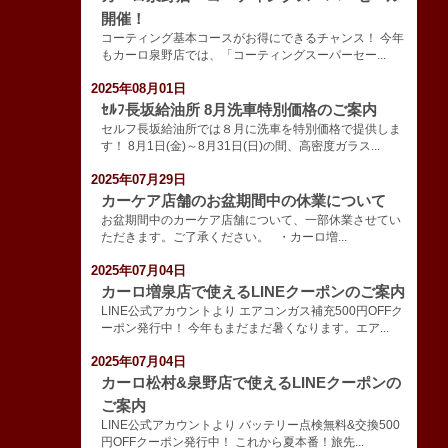
開催！
コーティング基本コースがお得にできるチャンス！ 今年
もカーロ泉野店では、「コーティングスーパーセー...
2025年08月01日
ｾﾙﾌ長坂給油所 8月洗車特別価格のご案内
セルフ長坂給油所では８月に洗車を特別価格で提供しま
す！ 8月1日(金)～8月31日(日)の間、高密度ガラス...
2025年07月29日
カーケア店舗のお盆期間中の休業について
お盆期間中のカーケア店舗について、一部休業させてい
ただきます。ご了承ください。 ・カーロ増...
2025年07月04日
カーロ増泉店で使えるLINEクーポンのご案内
LINE公式アカウントより エアコンガス補充500円OFFク
ーポン発行中！ 今年もまだまだ暑くなります。エア...
2025年07月04日
カーロ松村&泉野店で使えるLINEクーポンの
ご案内
LINE公式アカウントより バッテリー点検無料&交換500
円OFFクーポン発行中！ これから夏本番！旅先...